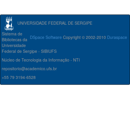
UNIVERSIDADE FEDERAL DE SERGIPE
Sistema de
DSpace Software
Copyright © 2002-2010
Duraspace
Bibliotecas da
Universidade
Federal de Sergipe - SIBIUFS
Núcleo de Tecnologia da Informação - NTI
repositorio@academico.ufs.br
+55 79 3194-6528