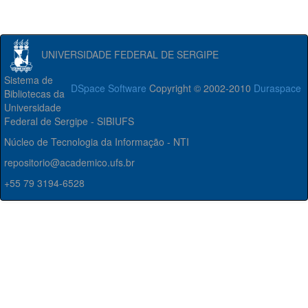
UNIVERSIDADE FEDERAL DE SERGIPE
Sistema de
DSpace Software
Copyright © 2002-2010
Duraspace
Bibliotecas da
Universidade
Federal de Sergipe - SIBIUFS
Núcleo de Tecnologia da Informação - NTI
repositorio@academico.ufs.br
+55 79 3194-6528