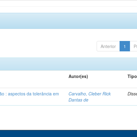
Anterior
1
P
Autor(es)
Tip
ão : aspectos da tolerância em
Carvalho, Cleber Rick
Diss
Dantas de