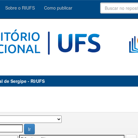
Sobre o RIUFS
Como publicar
al de Sergipe - RI/UFS