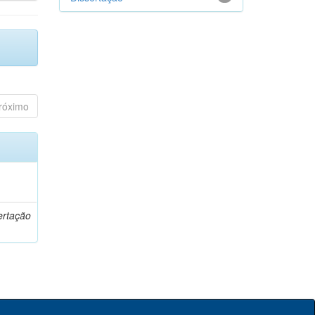
róximo
o
ertação