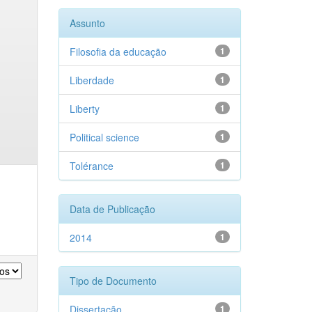
Assunto
Filosofia da educação
1
Liberdade
1
Liberty
1
Political science
1
Tolérance
1
Data de Publicação
2014
1
Tipo de Documento
Dissertação
1