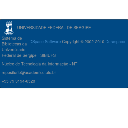
UNIVERSIDADE FEDERAL DE SERGIPE
Sistema de
DSpace Software
Copyright © 2002-2010
Duraspace
Bibliotecas da
Universidade
Federal de Sergipe - SIBIUFS
Núcleo de Tecnologia da Informação - NTI
repositorio@academico.ufs.br
+55 79 3194-6528