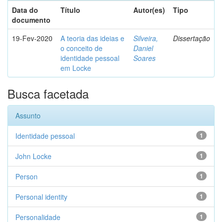
Data do
Título
Autor(es)
Tipo
documento
19-Fev-2020
A teoria das ideias e
Silveira,
Dissertação
o conceito de
Daniel
identidade pessoal
Soares
em Locke
Busca facetada
Assunto
Identidade pessoal
1
John Locke
1
Person
1
Personal identity
1
Personalidade
1