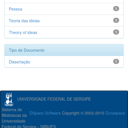
Pessoa
1
Teoria das ideias
1
Theory of ideas
1
Tipo de Documento
Dissertação
1
UNIVERSIDADE FEDERAL DE SERGIPE
Sistema de
DSpace Software
Copyright © 2002-2010
Duraspace
Bibliotecas da
Universidade
Federal de Sergipe - SIBIUFS