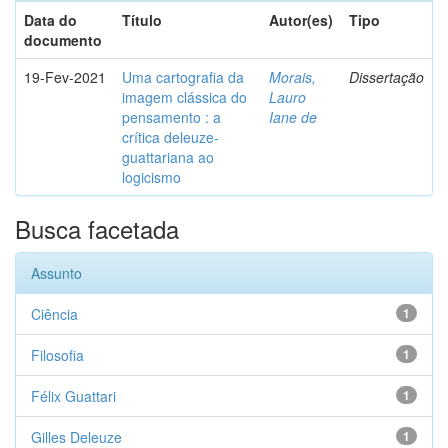
Data do
Título
Autor(es)
Tipo
documento
19-Fev-2021
Uma cartografia da
Morais,
Dissertação
imagem clássica do
Lauro
pensamento : a
Iane de
crítica deleuze-
guattariana ao
logicismo
Busca facetada
Assunto
Ciência
1
Filosofia
1
Félix Guattari
1
Gilles Deleuze
1