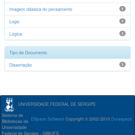
Imagem clássica do pensamento
1
Logic
1
Lógica
1
Tipo de Documento
Dissertação
1
UNIVERSIDADE FEDERAL DE SERGIPE
Sistema de
DSpace Software
Copyright © 2002-2010
Duraspace
Bibliotecas da
Universidade
Federal de Sergipe - SIBIUFS