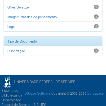
Gilles Deleuze
1
Imagem clássica do pensamento
1
Logic
1
Tipo de Documento
Dissertação
1
UNIVERSIDADE FEDERAL DE SERGIPE
Sistema de
DSpace Software
Copyright © 2002-2010
Duraspace
Bibliotecas da
Universidade
Federal de Sergipe - SIBIUFS