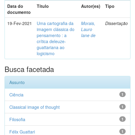
Data do
Título
Autor(es)
Tipo
documento
19-Fev-2021
Uma cartografia da
Morais,
Dissertação
imagem clássica do
Lauro
pensamento : a
Iane de
crítica deleuze-
guattariana ao
logicismo
Busca facetada
Assunto
Ciência
1
Classical image of thought
1
Filosofia
1
Félix Guattari
1