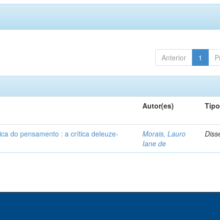
Anterior
1
P
Autor(es)
Tip
ca do pensamento : a crítica deleuze-
Morais, Lauro
Diss
Iane de