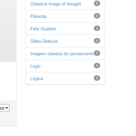
Classical image of thought
1
Filosofia
1
Félix Guattari
1
Gilles Deleuze
1
Imagem clássica do pensamento
1
Logic
1
Lógica
1