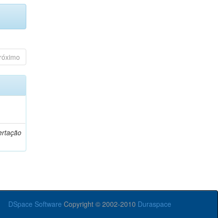
róximo
o
ertação
DSpace Software
Copyright © 2002-2010
Duraspace