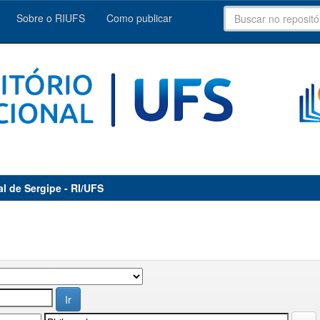
Sobre o RIUFS
Como publicar
al de Sergipe - RI/UFS