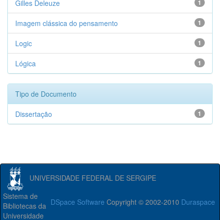
Gilles Deleuze
1
Imagem clássica do pensamento
1
Logic
1
Lógica
1
Tipo de Documento
Dissertação
1
UNIVERSIDADE FEDERAL DE SERGIPE
Sistema de
DSpace Software
Copyright © 2002-2010
Duraspace
Bibliotecas da
Universidade