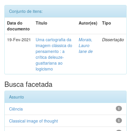
Conjunto de itens:
Data do
Título
Autor(es)
Tipo
documento
19-Fev-2021
Uma cartografia da
Morais,
Dissertação
imagem clássica do
Lauro
pensamento : a
Iane de
crítica deleuze-
guattariana ao
logicismo
Busca facetada
Assunto
Ciência
1
Classical image of thought
1