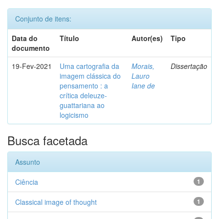
Conjunto de itens:
Data do
Título
Autor(es)
Tipo
documento
19-Fev-2021
Uma cartografia da
Morais,
Dissertação
imagem clássica do
Lauro
pensamento : a
Iane de
crítica deleuze-
guattariana ao
logicismo
Busca facetada
Assunto
Ciência
1
Classical image of thought
1