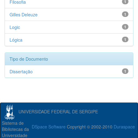
Filosofia
1
Gilles Deleuze
1
Logic
1
Lógica
1
Tipo de Documento
Dissertação
1
UNIVERSIDADE FEDERAL DE SERGIPE
Sistema de
DSpace Software
Copyright © 2002-2010
Duraspace
Bibliotecas da
Universidade