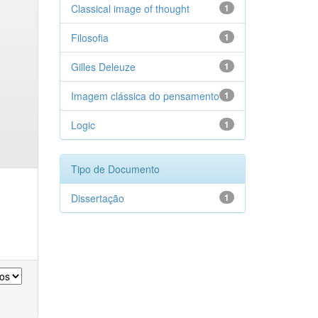
Classical image of thought
1
Filosofia
1
Gilles Deleuze
1
Imagem clássica do pensamento
1
Logic
1
Tipo de Documento
Dissertação
1