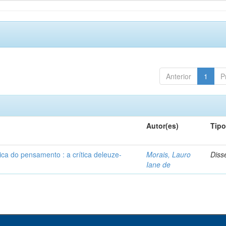
Anterior
1
P
Autor(es)
Tip
ca do pensamento : a crítica deleuze-
Morais, Lauro
Diss
Iane de