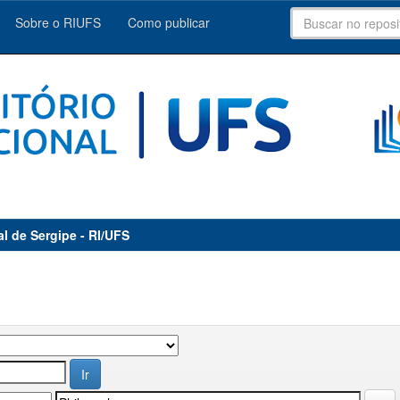
Sobre o RIUFS
Como publicar
al de Sergipe - RI/UFS