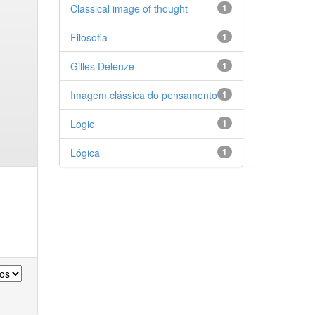
Classical image of thought
1
Filosofia
1
Gilles Deleuze
1
Imagem clássica do pensamento
1
Logic
1
Lógica
1