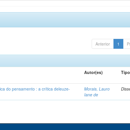
Anterior
1
P
Autor(es)
Tip
ca do pensamento : a crítica deleuze-
Morais, Lauro
Diss
Iane de