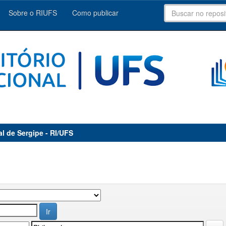
Sobre o RIUFS
Como publicar
al de Sergipe - RI/UFS