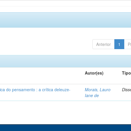
Anterior
1
P
Autor(es)
Tip
ca do pensamento : a crítica deleuze-
Morais, Lauro
Diss
Iane de