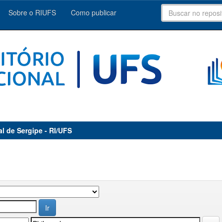
Sobre o RIUFS
Como publicar
al de Sergipe - RI/UFS