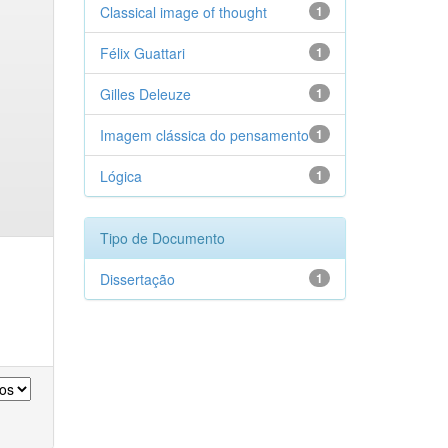
Classical image of thought
1
Félix Guattari
1
Gilles Deleuze
1
Imagem clássica do pensamento
1
Lógica
1
Tipo de Documento
Dissertação
1