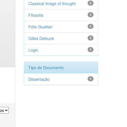
Classical image of thought
1
Filosofia
1
Félix Guattari
1
Gilles Deleuze
1
Logic
1
Tipo de Documento
Dissertação
1