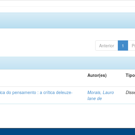
Anterior
1
P
Autor(es)
Tip
ca do pensamento : a crítica deleuze-
Morais, Lauro
Diss
Iane de