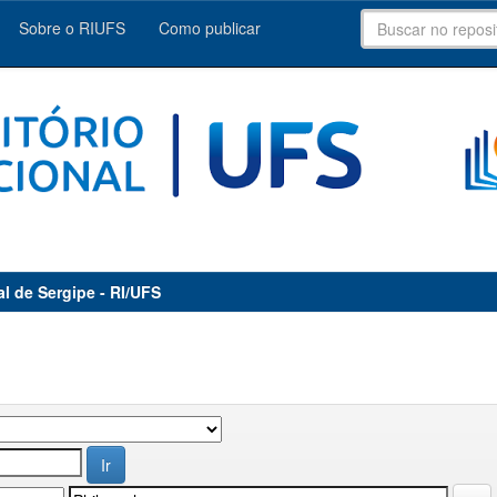
Sobre o RIUFS
Como publicar
al de Sergipe - RI/UFS