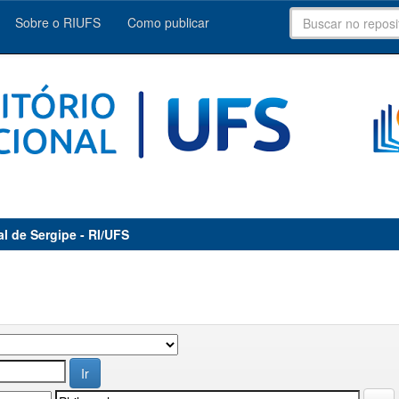
Sobre o RIUFS
Como publicar
al de Sergipe - RI/UFS