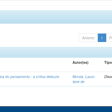
Anterior
1
P
Autor(es)
Tip
ca do pensamento : a crítica deleuze-
Morais, Lauro
Diss
Iane de