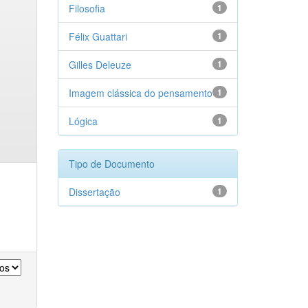
Filosofia
1
Félix Guattari
1
Gilles Deleuze
1
Imagem clássica do pensamento
1
Lógica
1
Tipo de Documento
Dissertação
1