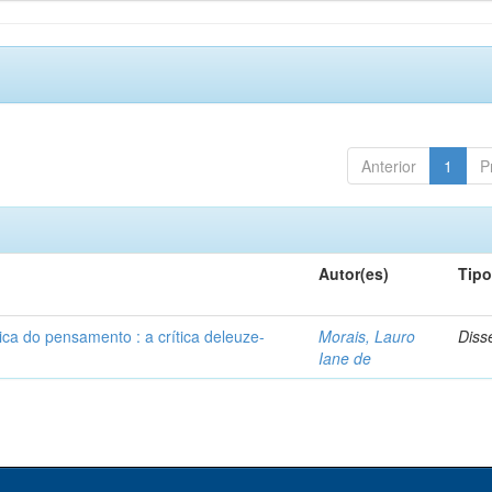
Anterior
1
P
Autor(es)
Tip
ca do pensamento : a crítica deleuze-
Morais, Lauro
Diss
Iane de