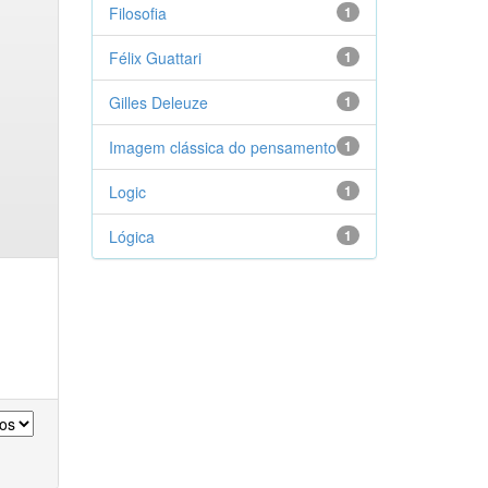
Filosofia
1
Félix Guattari
1
Gilles Deleuze
1
Imagem clássica do pensamento
1
Logic
1
Lógica
1