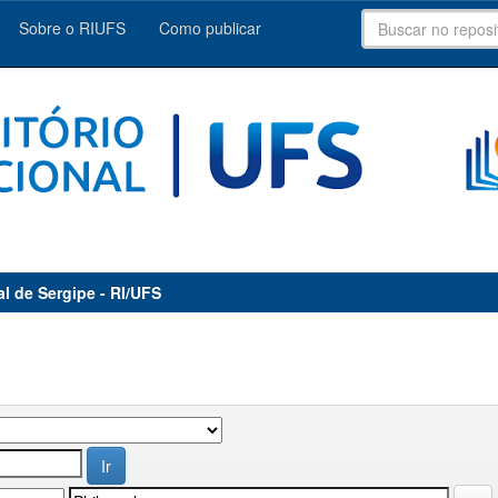
Sobre o RIUFS
Como publicar
al de Sergipe - RI/UFS