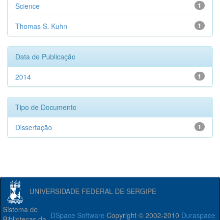
Science
1
Thomas S. Kuhn
1
Data de Publicação
2014
1
Tipo de Documento
Dissertação
1
UNIVERSIDADE FEDERAL DE SERGIPE
Sistema de
DSpace Software
Copyright © 2002-2010
Duraspace
Bibliotecas da