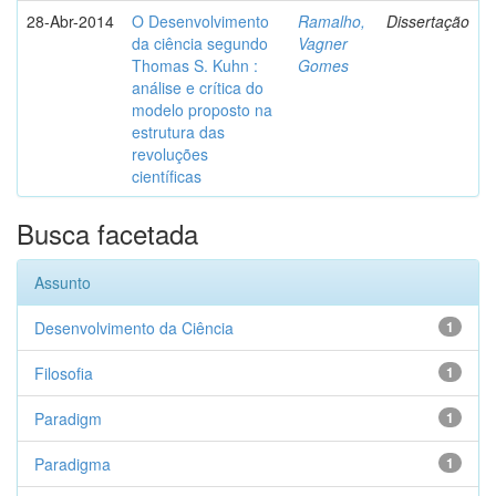
28-Abr-2014
O Desenvolvimento
Ramalho,
Dissertação
da ciência segundo
Vagner
Thomas S. Kuhn :
Gomes
análise e crítica do
modelo proposto na
estrutura das
revoluções
científicas
Busca facetada
Assunto
Desenvolvimento da Ciência
1
Filosofia
1
Paradigm
1
Paradigma
1