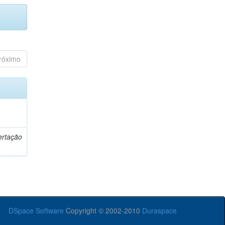
róximo
o
ertação
DSpace Software
Copyright © 2002-2010
Duraspace