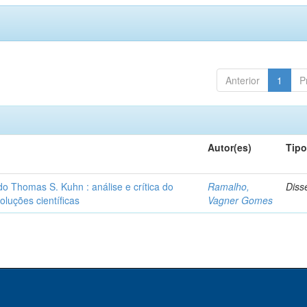
Anterior
1
P
Autor(es)
Tip
o Thomas S. Kuhn : análise e crítica do
Ramalho,
Diss
oluções científicas
Vagner Gomes