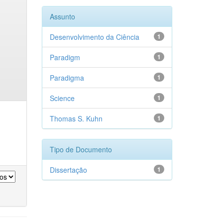
Assunto
Desenvolvimento da Ciência
1
Paradigm
1
Paradigma
1
Science
1
Thomas S. Kuhn
1
Tipo de Documento
Dissertação
1