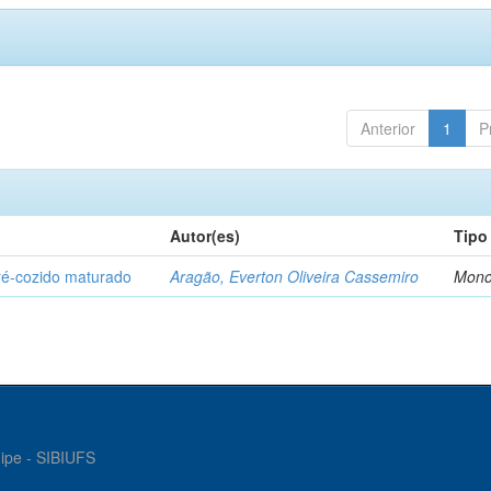
Anterior
1
P
Autor(es)
Tipo
ré-cozido maturado
Aragão, Everton Oliveira Cassemiro
Mono
gipe - SIBIUFS