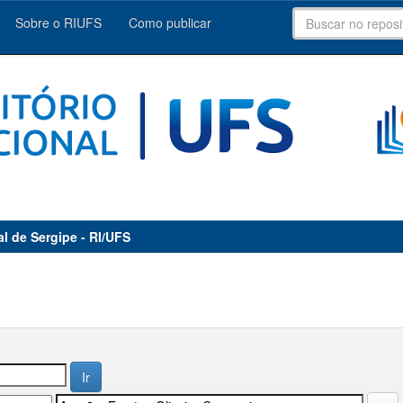
Sobre o RIUFS
Como publicar
al de Sergipe - RI/UFS