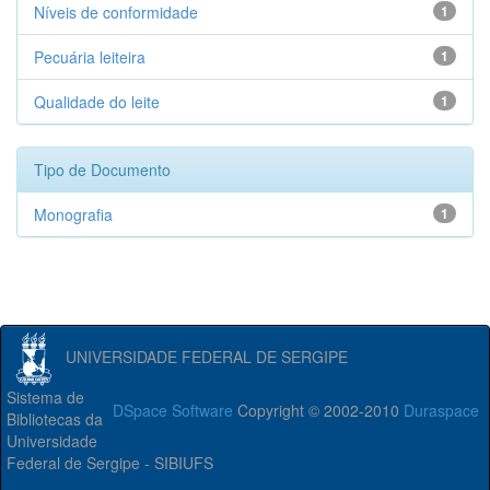
Níveis de conformidade
1
Pecuária leiteira
1
Qualidade do leite
1
Tipo de Documento
Monografia
1
UNIVERSIDADE FEDERAL DE SERGIPE
Sistema de
DSpace Software
Copyright © 2002-2010
Duraspace
Bibliotecas da
Universidade
Federal de Sergipe - SIBIUFS