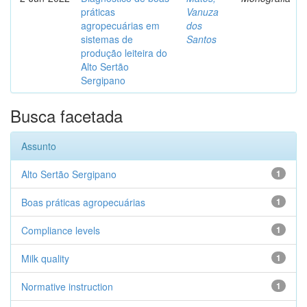
práticas
Vanuza
agropecuárias em
dos
sistemas de
Santos
produção leiteira do
Alto Sertão
Sergipano
Busca facetada
Assunto
Alto Sertão Sergipano
1
Boas práticas agropecuárias
1
Compliance levels
1
Milk quality
1
Normative instruction
1