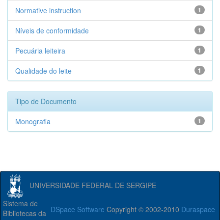
Normative instruction
1
Níveis de conformidade
1
Pecuária leiteira
1
Qualidade do leite
1
Tipo de Documento
Monografia
1
UNIVERSIDADE FEDERAL DE SERGIPE
Sistema de
DSpace Software
Copyright © 2002-2010
Duraspace
Bibliotecas da