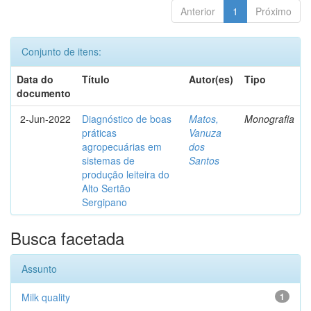
Anterior
1
Próximo
Conjunto de itens:
Data do
Título
Autor(es)
Tipo
documento
2-Jun-2022
Diagnóstico de boas
Matos,
Monografia
práticas
Vanuza
agropecuárias em
dos
sistemas de
Santos
produção leiteira do
Alto Sertão
Sergipano
Busca facetada
Assunto
Milk quality
1