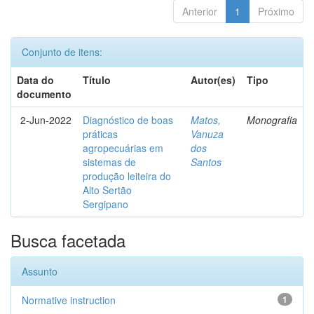
Anterior
1
Próximo
Conjunto de itens:
Data do
Título
Autor(es)
Tipo
documento
2-Jun-2022
Diagnóstico de boas
Matos,
Monografia
práticas
Vanuza
agropecuárias em
dos
sistemas de
Santos
produção leiteira do
Alto Sertão
Sergipano
Busca facetada
Assunto
Normative instruction
1