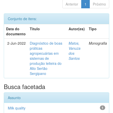
Anterior
1
Próximo
Conjunto de itens:
Data do
Título
Autor(es)
Tipo
documento
2-Jun-2022
Diagnóstico de boas
Matos,
Monografia
práticas
Vanuza
agropecuárias em
dos
sistemas de
Santos
produção leiteira do
Alto Sertão
Sergipano
Busca facetada
Assunto
Milk quality
1