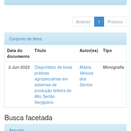
Anterior
1
Próximo
Conjunto de itens:
Data do
Título
Autor(es)
Tipo
documento
2-Jun-2022
Diagnóstico de boas
Matos,
Monografia
práticas
Vanuza
agropecuárias em
dos
sistemas de
Santos
produção leiteira do
Alto Sertão
Sergipano
Busca facetada
Assunto