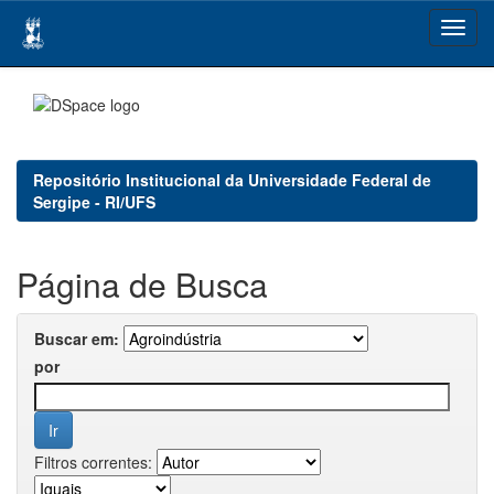
Skip
navigation
Repositório Institucional da Universidade Federal de
Sergipe - RI/UFS
Página de Busca
Buscar em:
por
Filtros correntes: