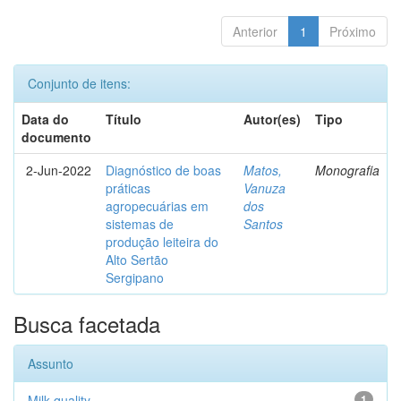
Anterior
1
Próximo
Conjunto de itens:
Data do
Título
Autor(es)
Tipo
documento
2-Jun-2022
Diagnóstico de boas
Matos,
Monografia
práticas
Vanuza
agropecuárias em
dos
sistemas de
Santos
produção leiteira do
Alto Sertão
Sergipano
Busca facetada
Assunto
Milk quality
1