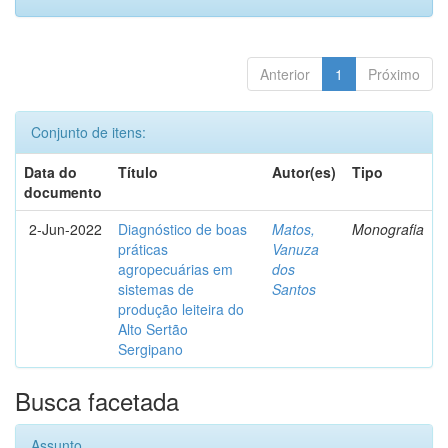
Anterior
1
Próximo
Conjunto de itens:
Data do
Título
Autor(es)
Tipo
documento
2-Jun-2022
Diagnóstico de boas
Matos,
Monografia
práticas
Vanuza
agropecuárias em
dos
sistemas de
Santos
produção leiteira do
Alto Sertão
Sergipano
Busca facetada
Assunto