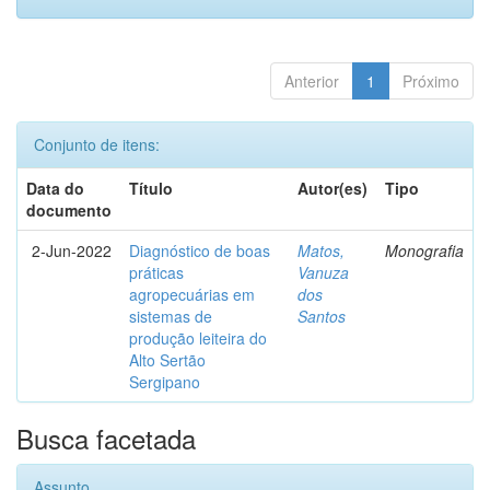
Anterior
1
Próximo
Conjunto de itens:
Data do
Título
Autor(es)
Tipo
documento
2-Jun-2022
Diagnóstico de boas
Matos,
Monografia
práticas
Vanuza
agropecuárias em
dos
sistemas de
Santos
produção leiteira do
Alto Sertão
Sergipano
Busca facetada
Assunto