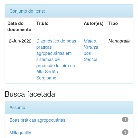
Conjunto de itens:
Data do
Título
Autor(es)
Tipo
documento
2-Jun-2022
Diagnóstico de boas
Matos,
Monografia
práticas
Vanuza
agropecuárias em
dos
sistemas de
Santos
produção leiteira do
Alto Sertão
Sergipano
Busca facetada
Assunto
Boas práticas agropecuárias
1
Milk quality
1