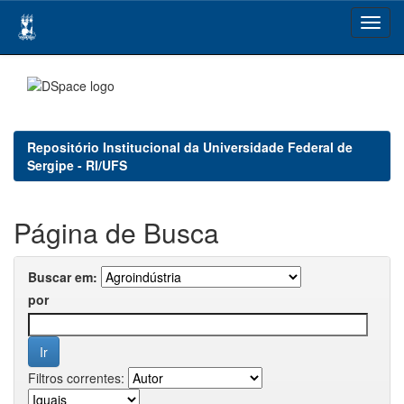
Skip
navigation
Repositório Institucional da Universidade Federal de
Sergipe - RI/UFS
Página de Busca
Buscar em:
por
Filtros correntes: