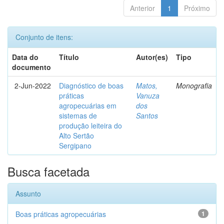
Anterior
1
Próximo
Conjunto de itens:
Data do
Título
Autor(es)
Tipo
documento
2-Jun-2022
Diagnóstico de boas
Matos,
Monografia
práticas
Vanuza
agropecuárias em
dos
sistemas de
Santos
produção leiteira do
Alto Sertão
Sergipano
Busca facetada
Assunto
Boas práticas agropecuárias
1