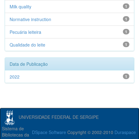
Milk quality
1
Normative instruction
1
Pecuária leiteira
1
Qualidade do leite
1
Data de Publicação
2022
1
UNIVERSIDADE FEDERAL DE SERGIPE
Sistema de
DSpace Software
Copyright © 2002-2010
Duraspace
Bibliotecas da