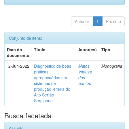
Anterior
1
Próximo
Conjunto de itens:
Data do
Título
Autor(es)
Tipo
documento
2-Jun-2022
Diagnóstico de boas
Matos,
Monografia
práticas
Vanuza
agropecuárias em
dos
sistemas de
Santos
produção leiteira do
Alto Sertão
Sergipano
Busca facetada
Assunto