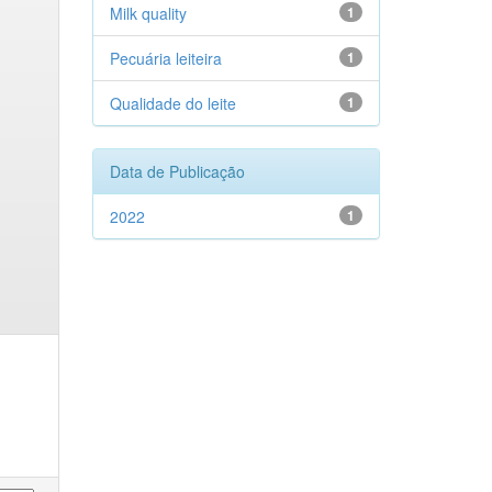
Milk quality
1
Pecuária leiteira
1
Qualidade do leite
1
Data de Publicação
2022
1