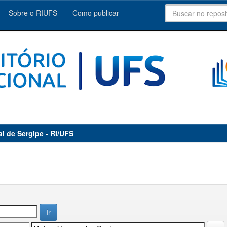
Sobre o RIUFS
Como publicar
al de Sergipe - RI/UFS