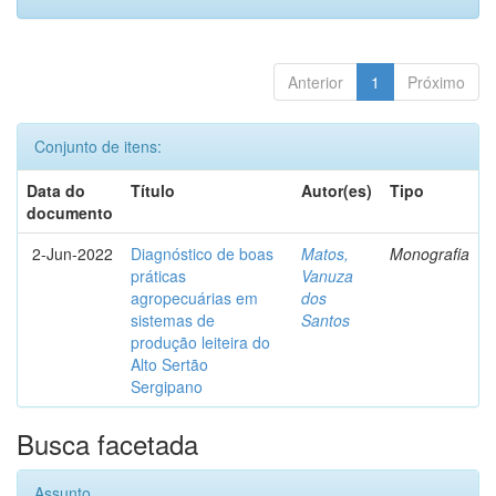
Anterior
1
Próximo
Conjunto de itens:
Data do
Título
Autor(es)
Tipo
documento
2-Jun-2022
Diagnóstico de boas
Matos,
Monografia
práticas
Vanuza
agropecuárias em
dos
sistemas de
Santos
produção leiteira do
Alto Sertão
Sergipano
Busca facetada
Assunto