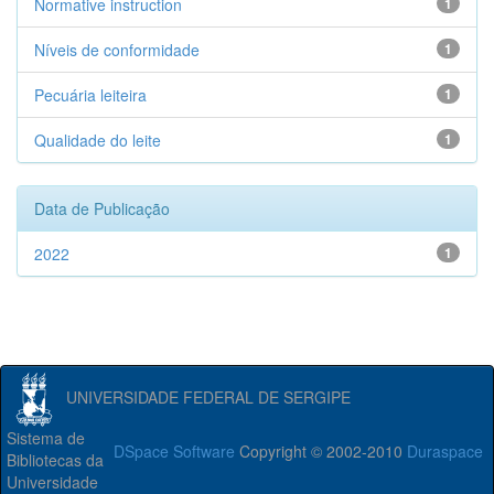
Normative instruction
1
Níveis de conformidade
1
Pecuária leiteira
1
Qualidade do leite
1
Data de Publicação
2022
1
UNIVERSIDADE FEDERAL DE SERGIPE
Sistema de
DSpace Software
Copyright © 2002-2010
Duraspace
Bibliotecas da
Universidade