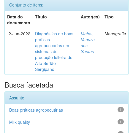
Conjunto de itens:
Data do
Título
Autor(es)
Tipo
documento
2-Jun-2022
Diagnóstico de boas
Matos,
Monografia
práticas
Vanuza
agropecuárias em
dos
sistemas de
Santos
produção leiteira do
Alto Sertão
Sergipano
Busca facetada
Assunto
Boas práticas agropecuárias
1
Milk quality
1