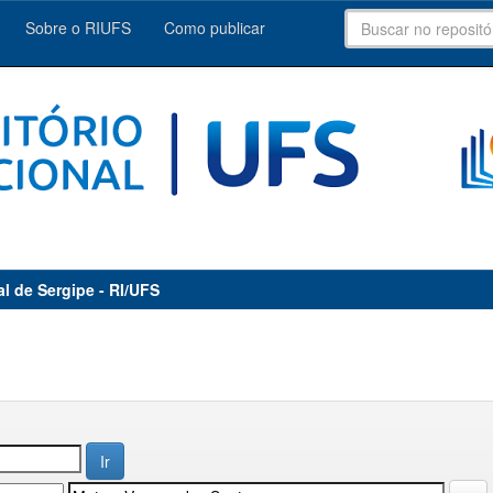
Sobre o RIUFS
Como publicar
al de Sergipe - RI/UFS