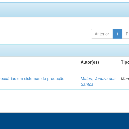
Anterior
1
P
Autor(es)
Tip
opecuárias em sistemas de produção
Matos, Vanuza dos
Mon
Santos