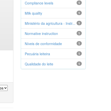
Compliance levels
1
Milk quality
1
Ministério da agricultura - Instr...
1
Normative instruction
1
Níveis de conformidade
1
Pecuária leiteira
1
Qualidade do leite
1