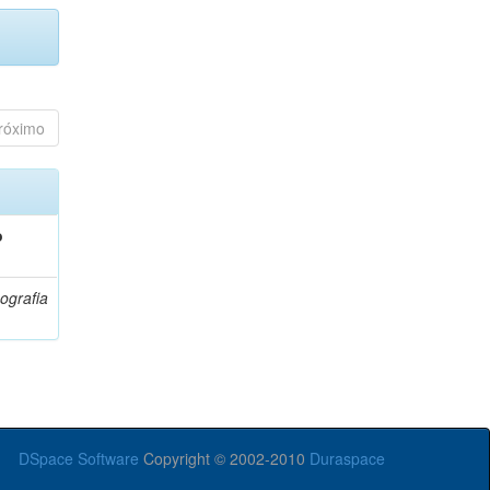
róximo
o
ografia
DSpace Software
Copyright © 2002-2010
Duraspace