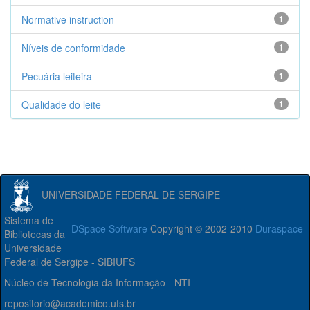
Normative instruction
1
Níveis de conformidade
1
Pecuária leiteira
1
Qualidade do leite
1
UNIVERSIDADE FEDERAL DE SERGIPE
Sistema de
DSpace Software
Copyright © 2002-2010
Duraspace
Bibliotecas da
Universidade
Federal de Sergipe - SIBIUFS
Núcleo de Tecnologia da Informação - NTI
repositorio@academico.ufs.br