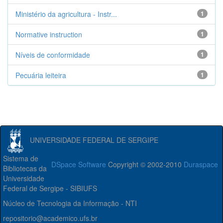
Ministério da agricultura - Instr...
1
Normative instruction
1
Níveis de conformidade
1
Pecuária leiteira
1
UNIVERSIDADE FEDERAL DE SERGIPE
Sistema de
DSpace Software
Copyright © 2002-2010
Duraspace
Bibliotecas da
Universidade
Federal de Sergipe - SIBIUFS
Núcleo de Tecnologia da Informação - NTI
repositorio@academico.ufs.br