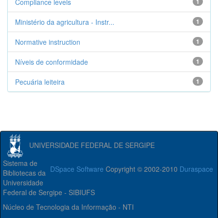
Compliance levels
1
Ministério da agricultura - Instr...
1
Normative instruction
1
Níveis de conformidade
1
Pecuária leiteira
1
UNIVERSIDADE FEDERAL DE SERGIPE
Sistema de
DSpace Software
Copyright © 2002-2010
Duraspace
Bibliotecas da
Universidade
Federal de Sergipe - SIBIUFS
Núcleo de Tecnologia da Informação - NTI