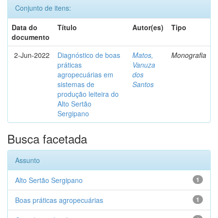
Conjunto de itens:
Data do
Título
Autor(es)
Tipo
documento
2-Jun-2022
Diagnóstico de boas
Matos,
Monografia
práticas
Vanuza
agropecuárias em
dos
sistemas de
Santos
produção leiteira do
Alto Sertão
Sergipano
Busca facetada
Assunto
Alto Sertão Sergipano
1
Boas práticas agropecuárias
1