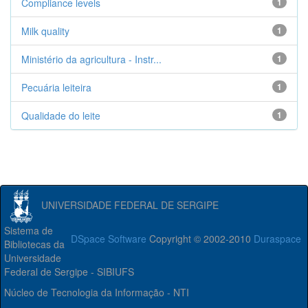
Compliance levels
1
Milk quality
1
Ministério da agricultura - Instr...
1
Pecuária leiteira
1
Qualidade do leite
1
UNIVERSIDADE FEDERAL DE SERGIPE
Sistema de
DSpace Software
Copyright © 2002-2010
Duraspace
Bibliotecas da
Universidade
Federal de Sergipe - SIBIUFS
Núcleo de Tecnologia da Informação - NTI