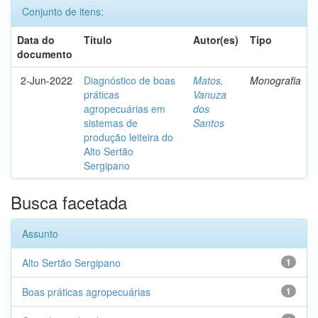
Conjunto de itens:
Data do
Título
Autor(es)
Tipo
documento
2-Jun-2022
Diagnóstico de boas
Matos,
Monografia
práticas
Vanuza
agropecuárias em
dos
sistemas de
Santos
produção leiteira do
Alto Sertão
Sergipano
Busca facetada
Assunto
Alto Sertão Sergipano
1
Boas práticas agropecuárias
1