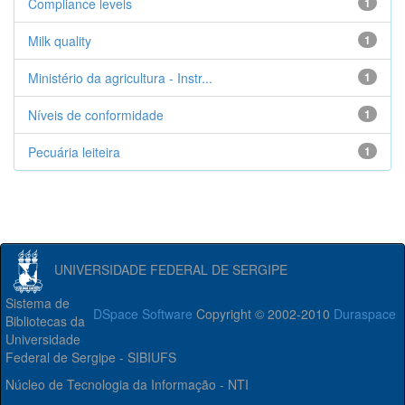
Compliance levels
1
Milk quality
1
Ministério da agricultura - Instr...
1
Níveis de conformidade
1
Pecuária leiteira
1
UNIVERSIDADE FEDERAL DE SERGIPE
Sistema de
DSpace Software
Copyright © 2002-2010
Duraspace
Bibliotecas da
Universidade
Federal de Sergipe - SIBIUFS
Núcleo de Tecnologia da Informação - NTI