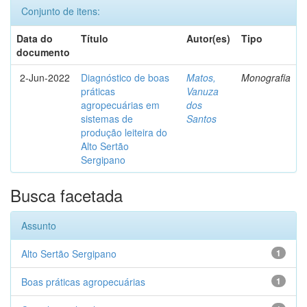
Conjunto de itens:
Data do
Título
Autor(es)
Tipo
documento
2-Jun-2022
Diagnóstico de boas
Matos,
Monografia
práticas
Vanuza
agropecuárias em
dos
sistemas de
Santos
produção leiteira do
Alto Sertão
Sergipano
Busca facetada
Assunto
Alto Sertão Sergipano
1
Boas práticas agropecuárias
1