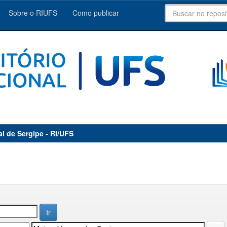
Sobre o RIUFS
Como publicar
al de Sergipe - RI/UFS