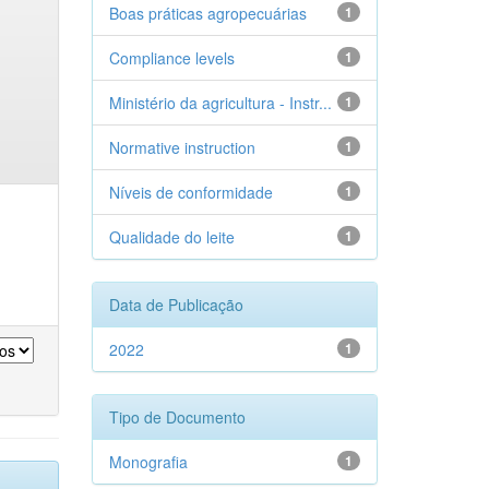
Boas práticas agropecuárias
1
Compliance levels
1
Ministério da agricultura - Instr...
1
Normative instruction
1
Níveis de conformidade
1
Qualidade do leite
1
Data de Publicação
2022
1
Tipo de Documento
Monografia
1