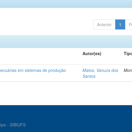
Anterior
1
P
Autor(es)
Tip
opecuárias em sistemas de produção
Matos, Vanuza dos
Mon
Santos
gipe - SIBIUFS