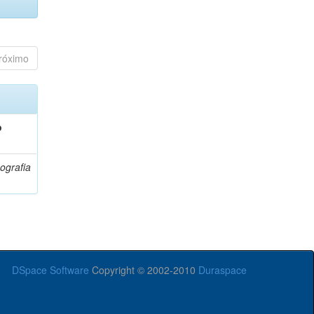
róximo
o
ografia
DSpace Software
Copyright © 2002-2010
Duraspace