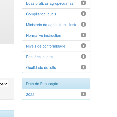
Boas práticas agropecuárias
1
Compliance levels
1
Ministério da agricultura - Instr...
1
Normative instruction
1
Níveis de conformidade
1
Pecuária leiteira
1
Qualidade do leite
1
Data de Publicação
2022
1