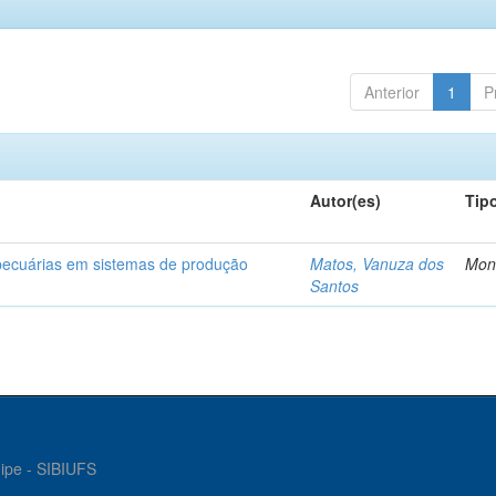
Anterior
1
P
Autor(es)
Tip
opecuárias em sistemas de produção
Matos, Vanuza dos
Mon
Santos
gipe - SIBIUFS