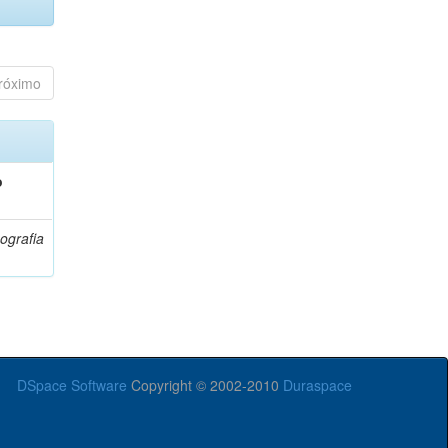
róximo
o
ografia
DSpace Software
Copyright © 2002-2010
Duraspace