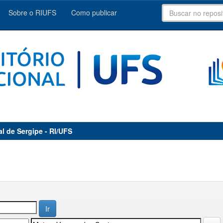
Sobre o RIUFS
Como publicar
al de Sergipe - RI/UFS