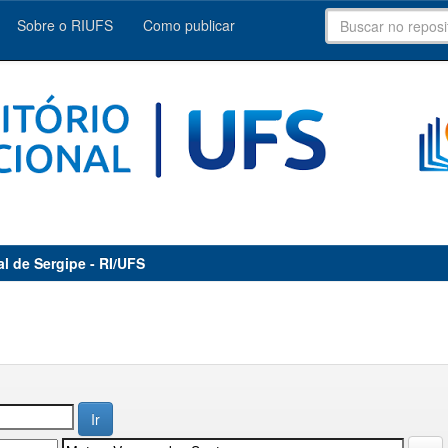
Sobre o RIUFS
Como publicar
al de Sergipe - RI/UFS