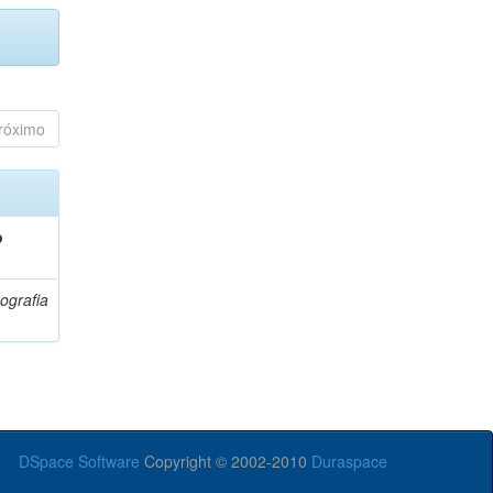
róximo
o
ografia
DSpace Software
Copyright © 2002-2010
Duraspace