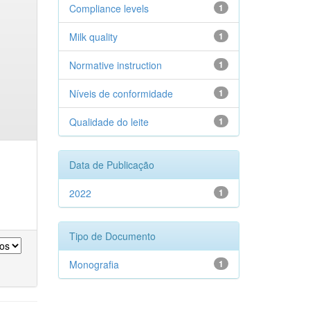
Compliance levels
1
Milk quality
1
Normative instruction
1
Níveis de conformidade
1
Qualidade do leite
1
Data de Publicação
2022
1
Tipo de Documento
Monografia
1