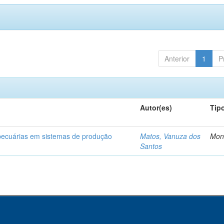
Anterior
1
P
Autor(es)
Tip
opecuárias em sistemas de produção
Matos, Vanuza dos
Mon
Santos