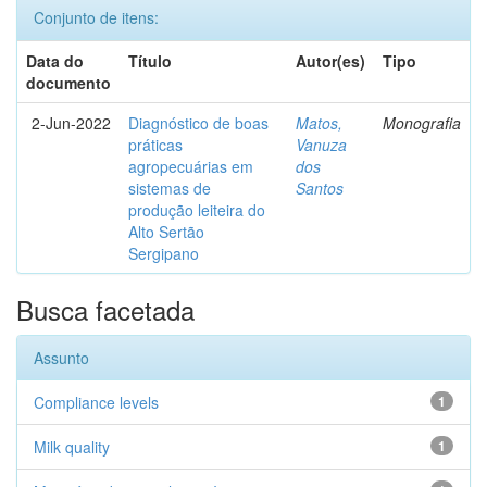
Conjunto de itens:
Data do
Título
Autor(es)
Tipo
documento
2-Jun-2022
Diagnóstico de boas
Matos,
Monografia
práticas
Vanuza
agropecuárias em
dos
sistemas de
Santos
produção leiteira do
Alto Sertão
Sergipano
Busca facetada
Assunto
Compliance levels
1
Milk quality
1