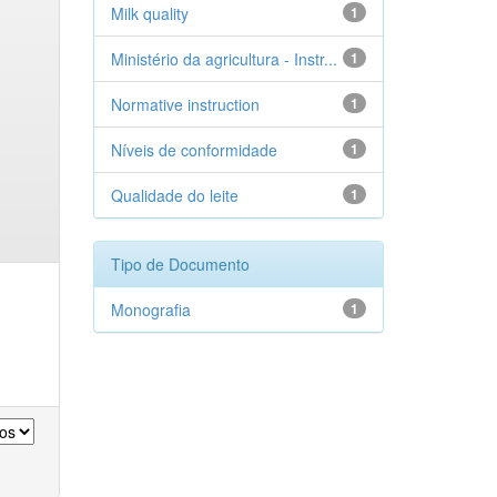
Milk quality
1
Ministério da agricultura - Instr...
1
Normative instruction
1
Níveis de conformidade
1
Qualidade do leite
1
Tipo de Documento
Monografia
1