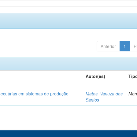
Anterior
1
P
Autor(es)
Tip
opecuárias em sistemas de produção
Matos, Vanuza dos
Mon
Santos