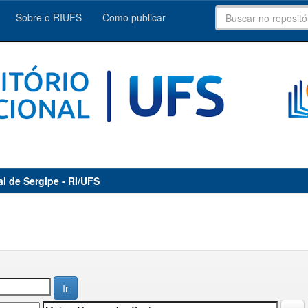
Sobre o RIUFS
Como publicar
al de Sergipe - RI/UFS