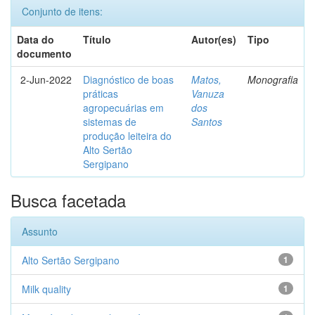
Conjunto de itens:
Data do
Título
Autor(es)
Tipo
documento
2-Jun-2022
Diagnóstico de boas
Matos,
Monografia
práticas
Vanuza
agropecuárias em
dos
sistemas de
Santos
produção leiteira do
Alto Sertão
Sergipano
Busca facetada
Assunto
Alto Sertão Sergipano
1
Milk quality
1