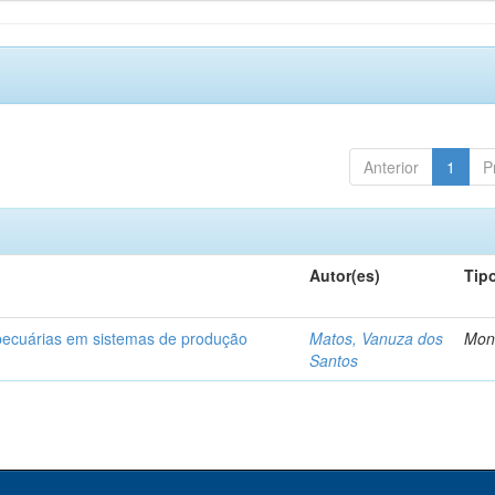
Anterior
1
P
Autor(es)
Tip
opecuárias em sistemas de produção
Matos, Vanuza dos
Mon
Santos