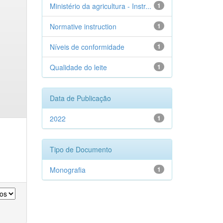
Ministério da agricultura - Instr...
1
Normative instruction
1
Níveis de conformidade
1
Qualidade do leite
1
Data de Publicação
2022
1
Tipo de Documento
Monografia
1