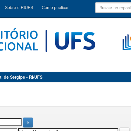
Sobre o RIUFS
Como publicar
al de Sergipe - RI/UFS