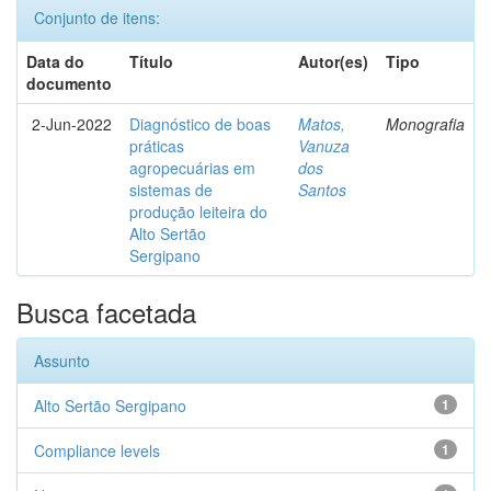
Conjunto de itens:
Data do
Título
Autor(es)
Tipo
documento
2-Jun-2022
Diagnóstico de boas
Matos,
Monografia
práticas
Vanuza
agropecuárias em
dos
sistemas de
Santos
produção leiteira do
Alto Sertão
Sergipano
Busca facetada
Assunto
Alto Sertão Sergipano
1
Compliance levels
1