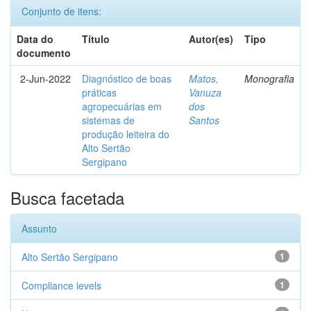
Conjunto de itens:
Data do
Título
Autor(es)
Tipo
documento
2-Jun-2022
Diagnóstico de boas
Matos,
Monografia
práticas
Vanuza
agropecuárias em
dos
sistemas de
Santos
produção leiteira do
Alto Sertão
Sergipano
Busca facetada
Assunto
Alto Sertão Sergipano
1
Compliance levels
1