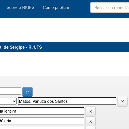
Sobre o RIUFS
Como publicar
al de Sergipe - RI/UFS