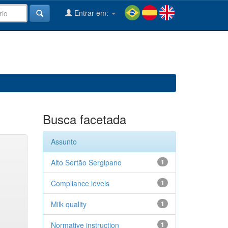
Entrar em:
Busca facetada
Assunto
Alto Sertão Sergipano
1
Compliance levels
1
Milk quality
1
Normative instruction
1