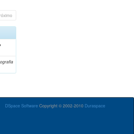
róximo
o
ografia
DSpace Software
Copyright © 2002-2010
Duraspace