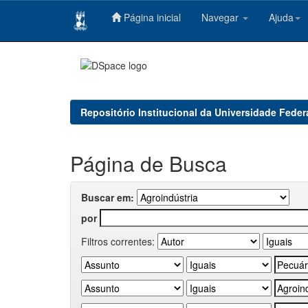
Página inicial
Navegar
Ajuda
Skip
navigation
Repositório Institucional da Universidade Feder
Página de Busca
Buscar em:
por
Filtros correntes: