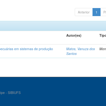
Anterior
1
P
Autor(es)
Tip
opecuárias em sistemas de produção
Matos, Vanuza dos
Mon
Santos
gipe - SIBIUFS