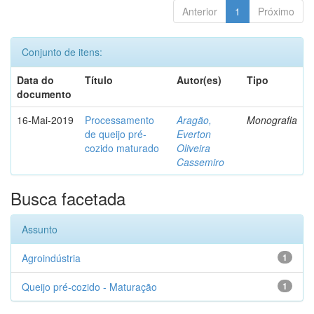
Anterior
1
Próximo
Conjunto de itens:
Data do
Título
Autor(es)
Tipo
documento
16-Mai-2019
Processamento
Aragão,
Monografia
de queijo pré-
Everton
cozido maturado
Oliveira
Cassemiro
Busca facetada
Assunto
Agroindústria
1
Queijo pré-cozido - Maturação
1